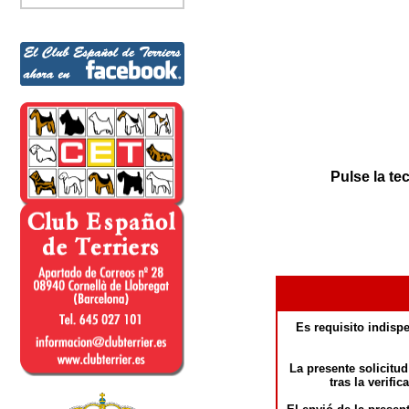
Pulse la tec
Es requisito indisp
La presente solicitud
tras la verifi