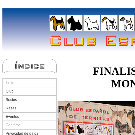
FINALI
MON
Inicio
Club
Socios
Razas
Eventos
Contacto
Privacidad de datos