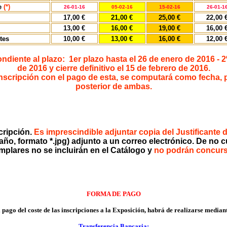
e
(*)
26-01-16
05-02-16
15-02-16
26-01-1
17,00 €
21,00 €
25,00 €
22,00 
13,00 €
16,00 €
19,00 €
16,00 
tes
10,00 €
13,00 €
16,00 €
12,00 
pondiente al plazo: 1er plazo hasta el 26 de enero de 2016 - 2
de 2016 y cierre definitivo el 15 de febrero de 2016.
inscripción con el pago de esta, se computará como fecha, par
posterior de ambas.
scripción.
Es imprescindible adjuntar copia del Justificante 
ño, formato *.jpg) adjunto a un correo electrónico. De no c
mplares no se incluirán en el Catálogo y
no podrán concur
FORMA DE PAGO
 pago del coste de las inscripciones a la Exposición, habrá de realizarse median
Transferencia Bancaria: