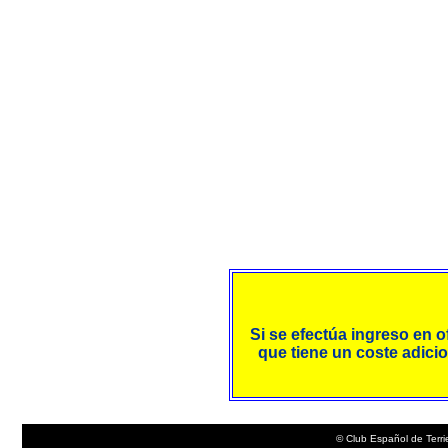
Si se efectúa ingreso en o
que tiene un coste adicio
© Club Español de Terri