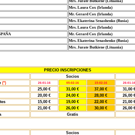
Mrs. Jurate Butkiene (Lituania)
Mrs. Laura Cox (Irlanda)
Mr. Gerard Cox (Irlanda)
Mrs. Ekaterina Senashenko (Rusia)
Mrs. Laura Cox (Irlanda)
SPAÑA
Mr. Gerard Cox (Irlanda)
Mrs. Ekaterina Senashenko (Rusia)
Mrs. Jurate Butkiene (Lituania)
PRECIO INSCRIPCIONES
Socios
e
(*)
26-01-16
05-02-16
15-02-16
26-01-1
25,00 €
31,00 €
37,00 €
31,00 
20,00 €
24,00 €
28,00 €
26,00 
tes
15,00 €
19,00 €
22,00 €
21,00 
21,00 €
26,00 €
30,00 €
26,00 
a
Gratis
Socios