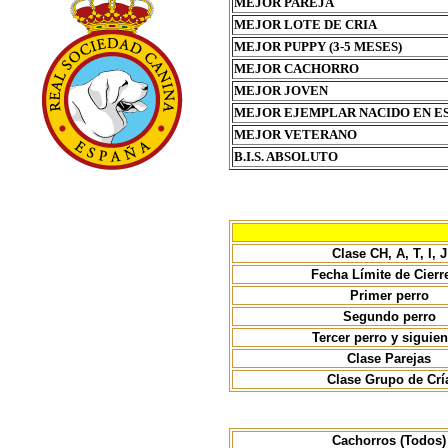
MEJOR PAREJA
MEJOR LOTE DE CRIA
MEJOR PUPPY (3-5 MESES)
MEJOR CACHORRO
MEJOR JOVEN
MEJOR EJEMPLAR NACIDO EN E
MEJOR VETERANO
B.I.S. ABSOLUTO
Clase CH, A, T, I, J
Fecha Límite de Cierr
Primer perro
Segundo perro
Tercer perro y siguien
Clase Parejas
Clase Grupo de Crí
Cachorros (Todos)