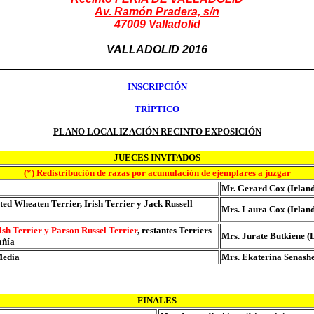
Av. Ramón Pradera, s/n
47009 Valladolid
VALLADOLID 2016
INSCRIPCIÓN
TRÍPTICO
PLANO LOCALIZACIÓN RECINTO EXPOSICIÓN
JUECES INVITADOS
(*) Redistribución de razas por acumulación de ejemplares a juzgar
Mr. Gerard Cox (Irlan
ted Wheaten Terrier, Irish Terrier y Jack Russell
Mrs. Laura Cox (Irlan
sh Terrier y Parson Russel Terrier
, restantes Terriers
Mrs. Jurate Butkiene (
añía
Media
Mrs. Ekaterina Senashe
FINALES