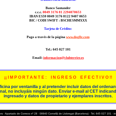
Banco Santander
c.c.c.
0049 3176 81 2294070653
IBAN ES59 0049 3176 8122 9407 0653
BIC / CODI SWIFT : BSCHESMMXXX
Tarjeta de Crédito:
Pago a través de la página
www.doglle.com
Tel.: 645 027 101
Email:
informacion@clubterrier.es
¡¡ I M P O R T A N T E : I N G R E S O E F E C T I V O !!
ficina por ventanilla y al pretender incluir datos del ordena
nal, no incluyáis ningún dato. Enviar e-mail al CET indicand
ingresado y datos de propietario y ejemplares inscritos.
ers · Apartado de Correos nº 28 · 08940 Cornellà de Llobregat (Barcelona) · Tel. 645 027 101 ·
i