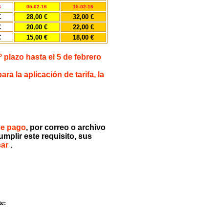
6
05-02-16
15-02-16
€
28,00 €
32,00 €
€
20,00 €
22,00 €
€
15,00 €
18,00 €
º plazo hasta el 5 de febrero
a la aplicación de tarifa, la
de pago
, por correo o archivo
umplir este requisito, sus
sar
.
te: