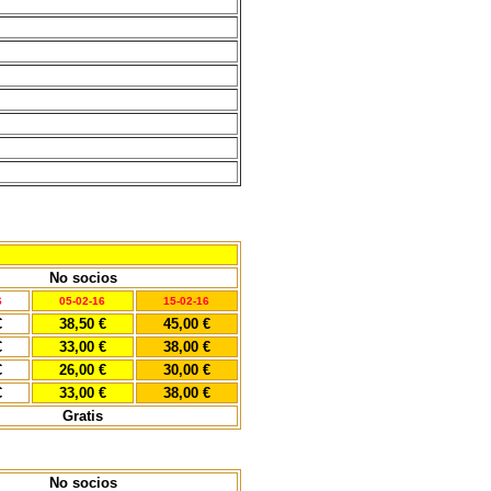
No socios
6
05-02-16
15-02-16
€
38,50 €
45,00 €
€
33,00 €
38,00 €
€
26,00 €
30,00 €
€
33,00 €
38,00 €
Gratis
No socios