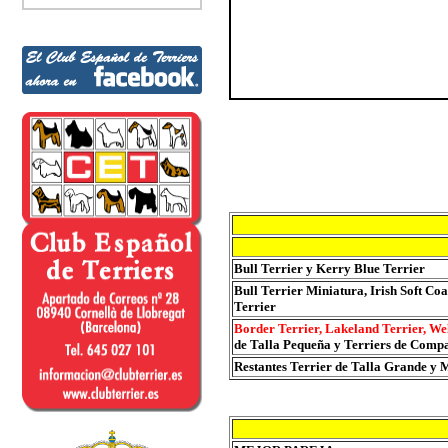
Bull Terrier y Kerry Blue Terrier
Bull Terrier Miniatura, Irish Soft Coa
Terrier
Border Terrier, Lakeland Terrier, Wel
de Talla Pequeña y Terriers de Comp
Restantes Terrier de Talla Grande y 