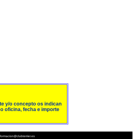
nte y/o concepto os indican
o oficina, fecha e importe
nformacion@clubterrier.es