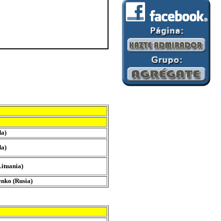
da)
da)
Lituania)
nko (Rusia)