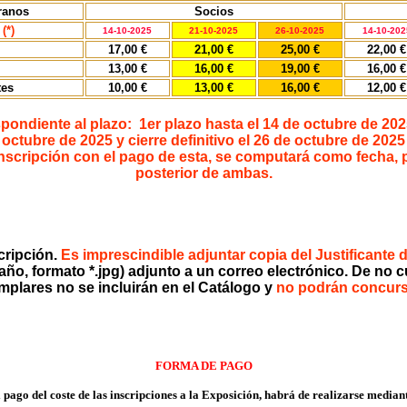
ranos
Socios
e
(*)
14-10-2025
21-10-2025
26-10-2025
14-10-202
17,00 €
21,00 €
25,00 €
22,00 €
13,00 €
16,00 €
19,00 €
16,00 €
tes
10,00 €
13,00 €
16,00 €
12,00 €
espondiente al plazo: 1er plazo hasta el 14 de octubre de 202
octubre de 2025 y cierre definitivo el 26 de octubre de 2025
inscripción con el pago de esta, se computará como fecha, par
posterior de ambas.
scripción.
Es imprescindible adjuntar copia del Justificante 
ño, formato *.jpg) adjunto a un correo electrónico. De no c
mplares no se incluirán en el Catálogo y
no podrán concur
FORMA DE PAGO
 pago del coste de las inscripciones a la Exposición, habrá de realizarse median