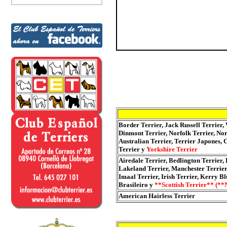
Border Terrier, Jack Russell Terrier,
Dinmont Terrier, Norfolk Terrier, Nor
Australian Terrier, Terrier Japones, C
Terrier y
Yorkshire Terrier
Airedale Terrier, Bedlington Terrier, 
Lakeland Terrier, Manchester Terrier,
Imaal Terrier, Irish Terrier, Kerry Bl
Brasileiro y
**Scottish Terrier** (**
American Hairless Terrier