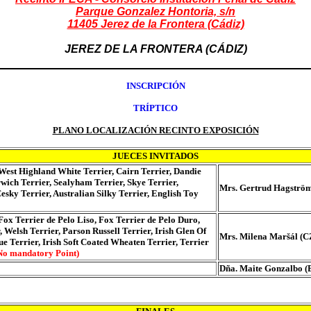
Parque Gonzalez Hontoria, s/n
11405 Jerez de la Frontera (Cádiz)
JEREZ DE LA FRONTERA (CÁDIZ)
INSCRIPCIÓN
TRÍPTICO
PLANO LOCALIZACIÓN RECINTO EXPOSICIÓN
JUECES INVITADOS
 West Highland White Terrier, Cairn Terrier, Dandie
wich Terrier, Sealyham Terrier, Skye Terrier,
Mrs. Gertrud Hagström
esky Terrier, Australian Silky Terrier, English Toy
Fox Terrier de Pelo Liso, Fox Terrier de Pelo Duro,
 Welsh Terrier, Parson Russell Terrier, Irish Glen Of
Mrs. Milena Maršál (C
ue Terrier, Irish Soft Coated Wheaten Terrier, Terrier
No mandatory Point)
Dña. Maite Gonzalbo (