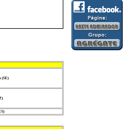
 (SE)
Z)
ES)