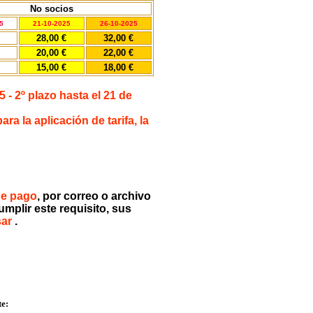
No socios
5
21-10-2025
26-10-2025
28,00 €
32,00 €
20,00 €
22,00 €
15,00 €
18,00 €
5 - 2º plazo hasta el 21 de
a la aplicación de tarifa, la
de pago
, por correo o archivo
umplir este requisito, sus
sar
.
te: