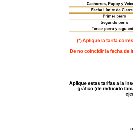
Cachorros, Puppy y Vete
Fecha Límite de Cierr
Primer perro
Segundo perro
Tercer perro y siguien
(*) Aplique la tarifa corr
De no coincidir la fecha de 
Aplique estas tarifas a la in
gráfico (de reducido tama
eje
El